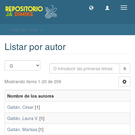
Camb
naveg
Listar por autor
Listar por autor
Ir
Mostrando ítems 1-20 de 209
Nombre de los autores
Gaitán, César
[1]
Gaitán, Laura V.
[1]
Gaitán, Marissa
[1]