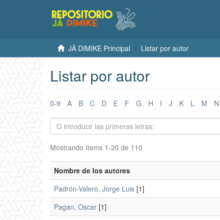
JÄ DIMIKE Principal
Listar por autor
Listar por autor
0-9
A
B
C
D
E
F
G
H
I
J
K
L
M
N
Mostrando ítems 1-20 de 110
Nombre de los autores
Padrón-Valero, Jorge Luis
[1]
Pagan, Oscar
[1]