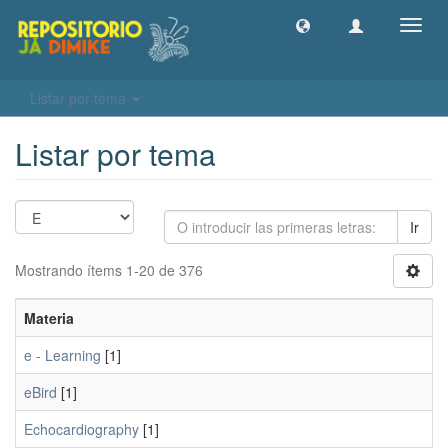
Camb
naveg
Listar por tema
Listar por tema
Ir
Mostrando ítems 1-20 de 376
Materia
e - Learning
[1]
eBird
[1]
Echocardiography
[1]