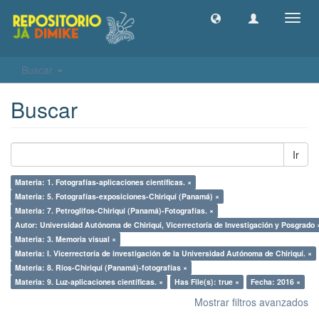
Camb
naveg
Buscar
Buscar
Ir
Materia: 1. Fotografías-aplicaciones científicas. ×
Materia: 5. Fotografías-exposiciones-Chiriquí (Panamá) ×
Materia: 7. Petroglifos-Chiriquí (Panamá)-Fotografías. ×
Autor: Universidad Autónoma de Chiriquí, Vicerrectoría de Investigación y Posgrado 
Materia: 3. Memoria visual ×
Materia: I. Vicerrectoría de investigación de la Universidad Autónoma de Chiriquí. ×
Materia: 8. Ríos-Chiriquí (Panamá)-fotografías ×
Materia: 9. Luz-aplicaciones científicas. ×
Has File(s): true ×
Fecha: 2016 ×
Mostrar filtros avanzados