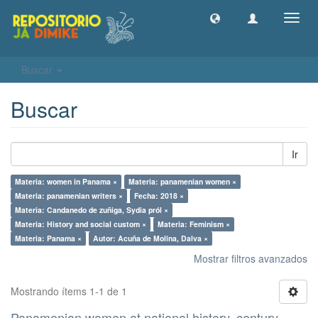
Camb
naveg
Buscar
Buscar
Ir
Materia: women in Panama ×
Materia: panamenian women ×
Materia: panamenian writers ×
Fecha: 2018 ×
Materia: Candanedo de zuñiga, Sydia pról ×
Materia: History and social custom ×
Materia: Feminism ×
Materia: Panama ×
Autor: Acuña de Molina, Dalva ×
Mostrar filtros avanzados
Mostrando ítems 1-1 de 1
Panamenian women at national history, century