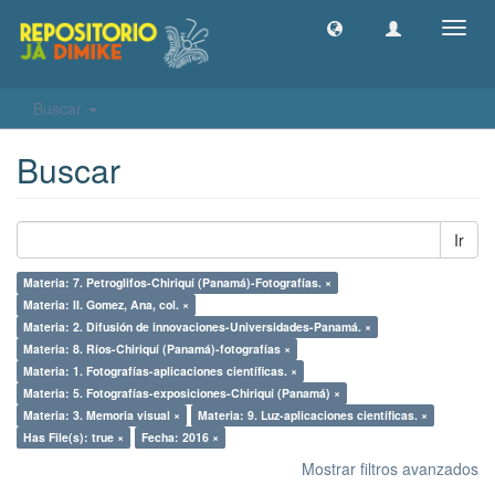
Camb
naveg
Buscar
Buscar
Ir
Materia: 7. Petroglifos-Chiriquí (Panamá)-Fotografías. ×
Materia: II. Gomez, Ana, col. ×
Materia: 2. Difusión de innovaciones-Universidades-Panamá. ×
Materia: 8. Ríos-Chiriquí (Panamá)-fotografías ×
Materia: 1. Fotografías-aplicaciones científicas. ×
Materia: 5. Fotografías-exposiciones-Chiriquí (Panamá) ×
Materia: 3. Memoria visual ×
Materia: 9. Luz-aplicaciones científicas. ×
Has File(s): true ×
Fecha: 2016 ×
Mostrar filtros avanzados