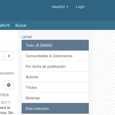
español
Login
UNACHI
Buscar
LISTAR
Todo JÄ DIMIKE
Ir
Comunidades & Colecciones
Por fecha de publicación
avanzados
Autores
Títulos
ímica
Materias
,
2017
)
para la
Esta colección
mica. Sin