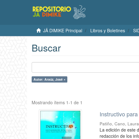
JÄ DIMIKE Principal
Libros y Boletines
SI
Buscar
Autor: Araúz, José ×
Mostrando ítems 1-1 de 1
Instructivo par
Patiño, Cano, Laura
La edición de este 
redacción de los in