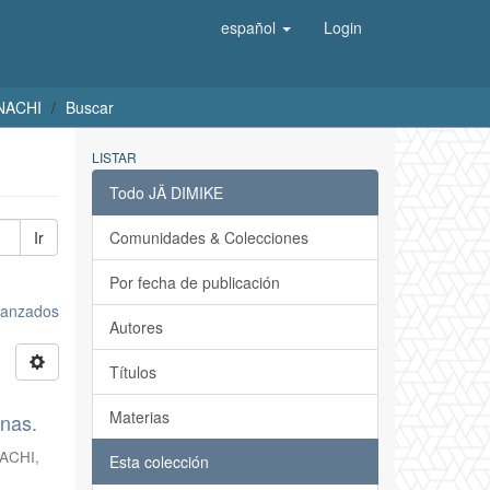
español
Login
UNACHI
Buscar
LISTAR
Todo JÄ DIMIKE
Ir
Comunidades & Colecciones
Por fecha de publicación
avanzados
Autores
Títulos
Materias
inas.
NACHI
,
Esta colección