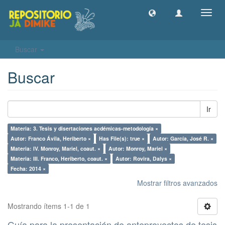
Camb
naveg
Buscar
Buscar
Ir
Materia: 3. Tesis y disertaciones acdémicas-metodología ×
Autor: Franco Ávila, Heriberto ×
Has File(s): true ×
Autor: García, José R. ×
Materia: IV. Monroy, Mariel, coaut. ×
Autor: Monroy, Mariel ×
Materia: III. Franco, Heriberto, coaut. ×
Autor: Rovira, Dalys ×
Fecha: 2014 ×
Mostrar filtros avanzados
Mostrando ítems 1-1 de 1
Guía para la presentación de anteproyectos de tesis