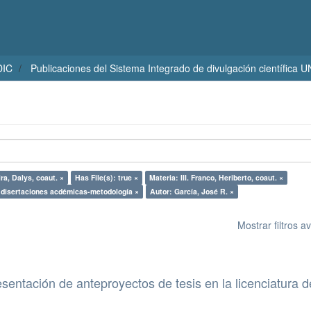
DIC
Publicaciones del Sistema Integrado de divulgación científica 
ra, Dalys, coaut. ×
Has File(s): true ×
Materia: III. Franco, Heriberto, coaut. ×
y disertaciones acdémicas-metodología ×
Autor: García, José R. ×
Mostrar filtros 
esentación de anteproyectos de tesis en la licenciatura d