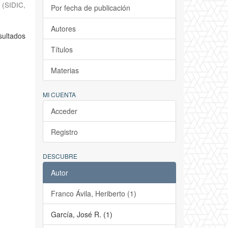
s
(
SIDIC,
Por fecha de publicación
Autores
esultados
Títulos
Materias
MI CUENTA
Acceder
Registro
DESCUBRE
Autor
Franco Ávila, Heriberto (1)
García, José R. (1)