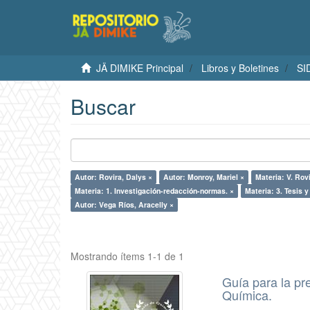
JÄ DIMIKE Principal
Libros y Boletines
SI
Buscar
Autor: Rovira, Dalys ×
Autor: Monroy, Mariel ×
Materia: V. Rovi
Materia: 1. Investigación-redacción-normas. ×
Materia: 3. Tesis 
Autor: Vega Ríos, Aracelly ×
Mostrando ítems 1-1 de 1
Guía para la pr
Química.