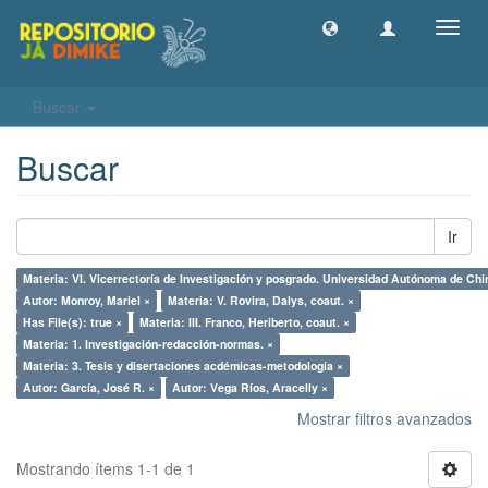
Camb
naveg
Buscar
Buscar
Ir
Materia: VI. Vicerrectoría de Investigación y posgrado. Universidad Autónoma de Chir
Autor: Monroy, Mariel ×
Materia: V. Rovira, Dalys, coaut. ×
Has File(s): true ×
Materia: III. Franco, Heriberto, coaut. ×
Materia: 1. Investigación-redacción-normas. ×
Materia: 3. Tesis y disertaciones acdémicas-metodología ×
Autor: García, José R. ×
Autor: Vega Ríos, Aracelly ×
Mostrar filtros avanzados
Mostrando ítems 1-1 de 1