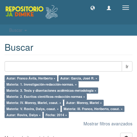
Camb
naveg
Buscar
Buscar
Ir
Autor: Franco Ávila, Heriberto ×
Autor: García, José R. ×
Materia: 1. Investigación-redacción-normas. ×
Materia: 3. Tesis y disertaciones acdémicas-metodología ×
Materia: 2. Escritos científicos-redacción-normas ×
Materia: IV. Monroy, Mariel, coaut. ×
Autor: Monroy, Mariel ×
Materia: V. Rovira, Dalys, coaut. ×
Materia: III. Franco, Heriberto, coaut. ×
Autor: Rovira, Dalys ×
Fecha: 2014 ×
Mostrar filtros avanzados