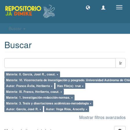
Camb
naveg
Buscar
Buscar
Ir
Materia: II. García, José R., coaut. ×
Materia: VI. Vicerrectoría de Investigación y posgrado. Universidad Autónoma de Chir
Autor: Franco Ávila, Heriberto ×
Has File(s): true ×
Materia: III. Franco, Heriberto, coaut. ×
Materia: 1. Investigación-redacción-normas. ×
Materia: 3. Tesis y disertaciones acdémicas-metodología ×
Autor: García, José R. ×
Autor: Vega Ríos, Aracelly ×
Mostrar filtros avanzados