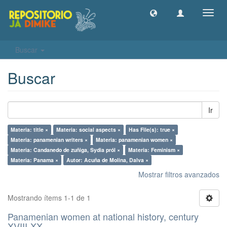
Camb
naveg
Buscar
Buscar
Ir
Materia: title ×
Materia: social aspects ×
Has File(s): true ×
Materia: panamenian writers ×
Materia: panamenian women ×
Materia: Candanedo de zuñiga, Sydia pról ×
Materia: Feminism ×
Materia: Panama ×
Autor: Acuña de Molina, Dalva ×
Mostrar filtros avanzados
Mostrando ítems 1-1 de 1
Panamenian women at national history, century
XVIII-XX.