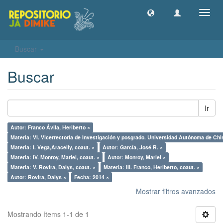
Camb
naveg
Buscar
Buscar
Ir
Autor: Franco Ávila, Heriberto ×
Materia: VI. Vicerrectoría de Investigación y posgrado. Universidad Autónoma de Chir
Materia: I. Vega,Aracelly, coaut. ×
Autor: García, José R. ×
Materia: IV. Monroy, Mariel, coaut. ×
Autor: Monroy, Mariel ×
Materia: V. Rovira, Dalys, coaut. ×
Materia: III. Franco, Heriberto, coaut. ×
Autor: Rovira, Dalys ×
Fecha: 2014 ×
Mostrar filtros avanzados
Mostrando ítems 1-1 de 1