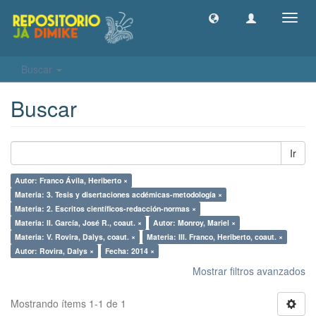
Camb
naveg
Buscar
Buscar
Ir
Autor: Franco Ávila, Heriberto ×
Materia: 3. Tesis y disertaciones acdémicas-metodología ×
Materia: 2. Escritos científicos-redacción-normas ×
Materia: II. García, José R., coaut. ×
Autor: Monroy, Mariel ×
Materia: V. Rovira, Dalys, coaut. ×
Materia: III. Franco, Heriberto, coaut. ×
Autor: Rovira, Dalys ×
Fecha: 2014 ×
Mostrar filtros avanzados
Mostrando ítems 1-1 de 1