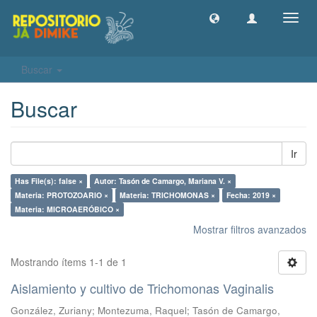
Camb
naveg
Buscar
Buscar
Ir
Has File(s): false ×
Autor: Tasón de Camargo, Mariana V. ×
Materia: PROTOZOARIO ×
Materia: TRICHOMONAS ×
Fecha: 2019 ×
Materia: MICROAERÓBICO ×
Mostrar filtros avanzados
Mostrando ítems 1-1 de 1
Aislamiento y cultivo de Trichomonas Vaginalis
González, Zuriany
;
Montezuma, Raquel
;
Tasón de Camargo,