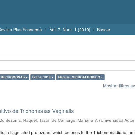
evista Plus Economía
Vol. 7, Núm. 1 (2019)
Buscar
: TRICHOMONAS ×
Fecha: 2019 ×
Materia: MICROAERÓBICO ×
Mostrar filtros 
ultivo de Trichomonas Vaginalis
Montezuma, Raquel
;
Tasón de Camargo, Mariana V.
(
Universidad Autó
is, a flagellated protozoan, which belongs to the Trichomonadidae fami