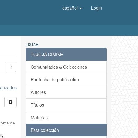
español
Login
LISTAR
Todo JÄ DIMIKE
Ir
Comunidades & Colecciones
Por fecha de publicación
avanzados
Autores
Títulos
Materias
noma de
Esta colección
ly,