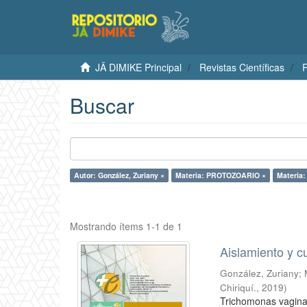
JÄ DIMIKE Principal
Revistas Científicas
R
Buscar
Autor: González, Zuriany ×
Materia: PROTOZOARIO ×
Materia
Mostrando ítems 1-1 de 1
Aislamiento y c
González, Zuriany
;
Chiriquí.
,
2019
)
Trichomonas vaginal