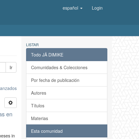
español
Login
LISTAR
Todo JÄ DIMIKE
Ir
Comunidades & Colecciones
Por fecha de publicación
avanzados
Autores
Títulos
as en
Materias
Esta comunidad
heses in