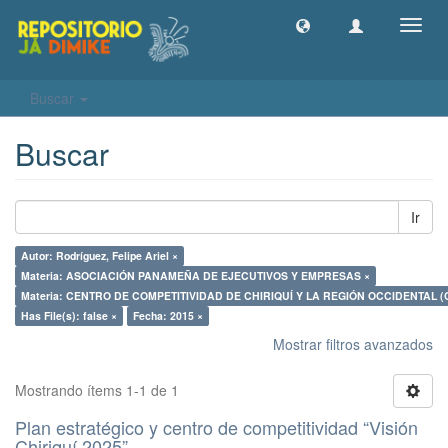
Camb
naveg
Buscar
Buscar
Ir
Autor: Rodríguez, Felipe Ariel ×
Materia: ASOCIACIÓN PANAMEÑA DE EJECUTIVOS Y EMPRESAS ×
Materia: CENTRO DE COMPETITIVIDAD DE CHIRIQUÍ Y LA REGIÓN OCCIDENTAL 
Has File(s): false ×
Fecha: 2015 ×
Mostrar filtros avanzados
Mostrando ítems 1-1 de 1
Plan estratégico y centro de competitividad “Visión
Chiriquí 2025”.