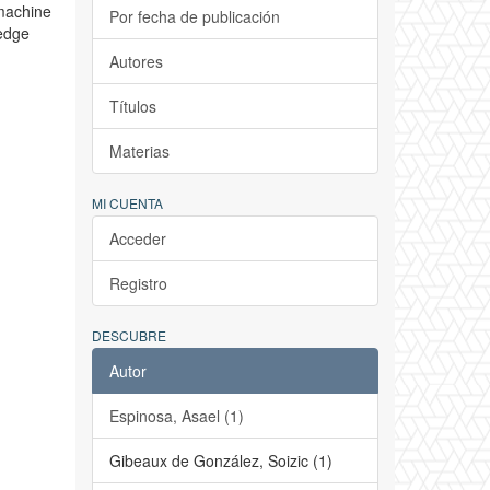
 machine
Por fecha de publicación
ledge
Autores
Títulos
Materias
MI CUENTA
Acceder
Registro
DESCUBRE
Autor
Espinosa, Asael (1)
Gibeaux de González, Soizic (1)