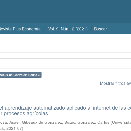
evista Plus Economía
Vol. 9, Núm. 2 (2021)
Buscar
beaux de González, Soizic ×
Mostrar filtros 
el aprendizaje automatizado aplicado al internet de las 
r procesos agrícolas
nosa, Asael
;
Gibeaux de González, Soizic
;
González, Carlos
(
Universid
uí.
,
2021-07
)