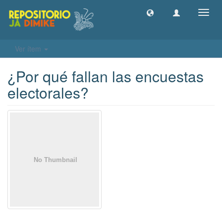
Camb
naveg
Ver ítem
¿Por qué fallan las encuestas
electorales?