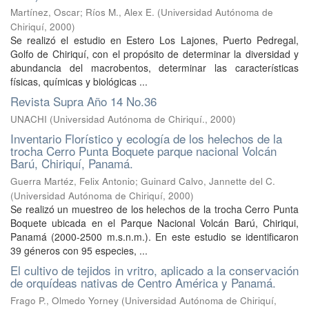
Martínez, Oscar
;
Ríos M., Alex E.
(
Universidad Autónoma de
Chiriquí
,
2000
)
Se realizó el estudio en Estero Los Lajones, Puerto Pedregal,
Golfo de Chiriquí, con el propósito de determinar la diversidad y
abundancia del macrobentos, determinar las características
físicas, químicas y biológicas ...
Revista Supra Año 14 No.36
UNACHI
(
Universidad Autónoma de Chiriquí.
,
2000
)
Inventario Florístico y ecología de los helechos de la
trocha Cerro Punta Boquete parque nacional Volcán
Barú, Chiriquí, Panamá.
Guerra Martéz, Felix Antonio
;
Guinard Calvo, Jannette del C.
(
Universidad Autónoma de Chiriquí
,
2000
)
Se realizó un muestreo de los helechos de la trocha Cerro Punta
Boquete ubicada en el Parque Nacional Volcán Barú, Chiriqui,
Panamá (2000-2500 m.s.n.m.). En este estudio se identificaron
39 géneros con 95 especies, ...
El cultivo de tejidos in vritro, aplicado a la conservación
de orquídeas nativas de Centro América y Panamá.
Frago P., Olmedo Yorney
(
Universidad Autónoma de Chiriquí
,