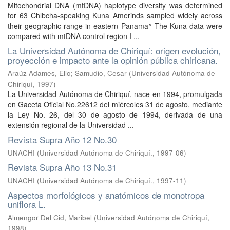
Mitochondrial DNA (mtDNA) haplotype diversity was determined
for 63 Chlbcha-speaking Kuna Amerinds sampled widely across
their geographic range in eastern Panama^ The Kuna data were
compared with mtDNA control region I ...
La Universidad Autónoma de Chiriquí: origen evolución,
proyección e impacto ante la opinión pública chiricana.
Araúz Adames, Elio
;
Samudio, Cesar
(
Universidad Autónoma de
Chiriquí
,
1997
)
La Universidad Autónoma de Chiriquí, nace en 1994, promulgada
en Gaceta Oficial No.22612 del miércoles 31 de agosto, mediante
la Ley No. 26, del 30 de agosto de 1994, derivada de una
extensión regional de la Universidad ...
Revista Supra Año 12 No.30
UNACHI
(
Universidad Autónoma de Chiriquí.
,
1997-06
)
Revista Supra Año 13 No.31
UNACHI
(
Universidad Autónoma de Chiriquí.
,
1997-11
)
Aspectos morfológicos y anatómicos de monotropa
uniflora L.
Almengor Del Cid, Maribel
(
Universidad Autónoma de Chiriquí
,
1998
)