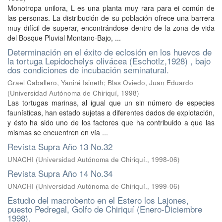
Monotropa unilora, L es una planta muy rara para ei común de
las personas. La distribución de su población ofrece una barrera
muy difícil de superar, encontrándose dentro de la zona de vida
del Bosque Pluvial Montano-Bajo, ...
Determinación en el éxito de eclosión en los huevos de
la tortuga Lepidochelys olivácea (Eschotlz,1928) , bajo
dos condiciones de incubación seminatural.
Grael Caballero, Yaniré Isineth
;
Blas Oviedo, Juan Eduardo
(
Universidad Autónoma de Chiriquí
,
1998
)
Las tortugas marinas, al igual que un sin número de especies
faunísticas, han estado sujetas a diferentes dados de explotación,
y ésto ha sido uno de los factores que ha contribuido a que las
mismas se encuentren en vía ...
Revista Supra Año 13 No.32
UNACHI
(
Universidad Autónoma de Chiriquí.
,
1998-06
)
Revista Supra Año 14 No.34
UNACHI
(
Universidad Autónoma de Chiriquí.
,
1999-06
)
Estudio del macrobento en el Estero los Lajones,
puesto Pedregal, Golfo de Chiriquí (Enero-Diciembre
1998).