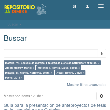
Camb
naveg
Buscar
Buscar
Ir
Materia: VII. Escuela de química. Facultad de ciencias naturales y exactas. ×
Autor: Monroy, Mariel ×
Materia: V. Rovira, Dalys, coaut. ×
Materia: III. Franco, Heriberto, coaut. ×
Autor: Rovira, Dalys ×
Fecha: 2014 ×
Mostrar filtros avanzados
Mostrando ítems 1-1 de 1
Guía para la presentación de anteproyectos de tesis
en la licenciatura de Química.