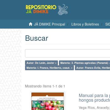
JÄ DIMIKE Principal
Libros y Boletines
SI
Buscar
Autor: De León, Javier ×
Materia: 3. Plantas agrícolas (Panamá)
Materia: I. Franco, Heriberto, coaut. ×
Autor: Franco Ávila, Heribe
Mostrando ítems 1-1 de 1
Manual para la 
hongos product
Vega Ríos, Aracelly