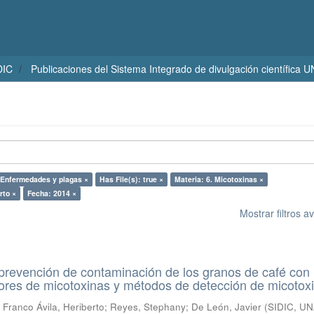
DIC
Publicaciones del Sistema Integrado de divulgación científica 
 -Enfermedades y plagas ×
Has File(s): true ×
Materia: 6. Micotoxinas ×
rto ×
Fecha: 2014 ×
Mostrar filtros 
prevención de contaminación de los granos de café con
ores de micotoxinas y métodos de detección de micotox
;
Franco Ávila, Heriberto
;
Reyes, Stephany
;
De León, Javier
(
SIDIC, U