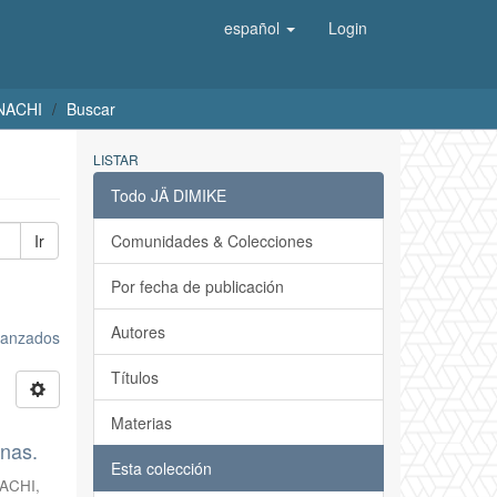
español
Login
UNACHI
Buscar
LISTAR
Todo JÄ DIMIKE
Ir
Comunidades & Colecciones
Por fecha de publicación
Autores
avanzados
Títulos
Materias
inas.
Esta colección
NACHI
,