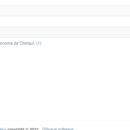
tónoma de Chiriquí. (1)
iquí
copyright © 2021 .
DSpace software