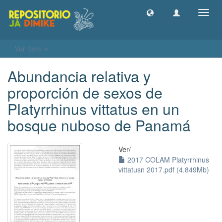
Camb
naveg
Ver ítem
Abundancia relativa y
proporción de sexos de
Platyrrhinus vittatus en un
bosque nuboso de Panamá
Ver/
2017 COLAM Platyrrhinus
vittatusn 2017.pdf (4.849Mb)