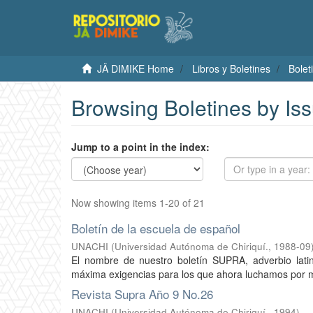
JÄ DIMIKE Home
Libros y Boletines
Bolet
Browsing Boletines by Is
Jump to a point in the index:
Now showing items 1-20 of 21
Boletín de la escuela de español
UNACHI
(
Universidad Autónoma de Chiriquí.
,
1988-09
El nombre de nuestro boletín SUPRA, adverbio latino
máxima exigencias para los que ahora luchamos por m
Revista Supra Año 9 No.26
UNACHI
(
Universidad Autónoma de Chiriquí.
,
1994
)