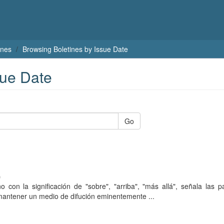
ines
Browsing Boletines by Issue Date
sue Date
Go
)
 con la significación de "sobre", "arriba", "más allá", señala las 
antener un medio de difución eminentemente ...