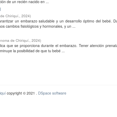
ción de un recién nacido en ...
l
de Chiriquí.
,
2024
)
arantizar un embarazo saludable y un desarrollo óptimo del bebé. Du
s cambios fisiológicos y hormonales, y un ...
noma de Chiriquí.
,
2024
)
dica que se proporciona durante el embarazo. Tener atención prenat
inuye la posibilidad de que tu bebé ...
iquí
copyright © 2021 .
DSpace software