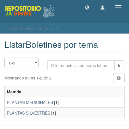
Camb
naveg
Listar Boletines por tema
ListarBoletines por tema
Ir
Mostrando ítems 1-2 de 2
Materia
PLANTAS MEDICINALES
[1]
PLANTAS SILVESTRES
[1]