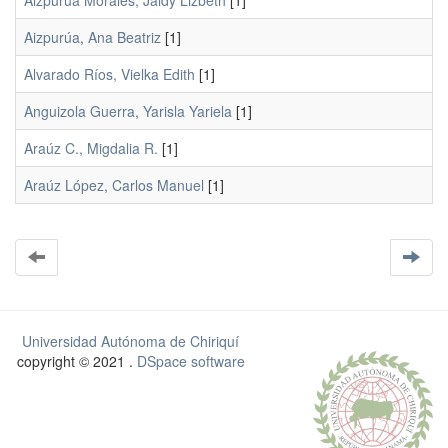
Aizpurúa Morales, Jaidy Lizbeth
[1]
Aizpurúa, Ana Beatriz
[1]
Alvarado Ríos, Vielka Edith
[1]
Anguizola Guerra, Yarisla Yariela
[1]
Araúz C., Migdalia R.
[1]
Araúz López, Carlos Manuel
[1]
Universidad Autónoma de Chiriquí
copyright © 2021 .
DSpace software