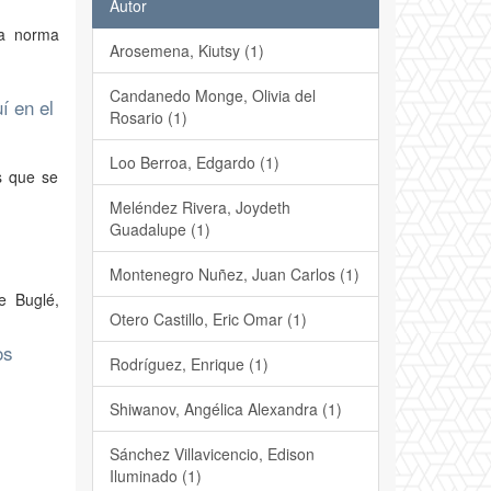
Autor
na norma
Arosemena, Kiutsy (1)
Candanedo Monge, Olivia del
í en el
Rosario (1)
Loo Berroa, Edgardo (1)
s que se
Meléndez Rivera, Joydeth
Guadalupe (1)
Montenegro Nuñez, Juan Carlos (1)
e Buglé,
Otero Castillo, Eric Omar (1)
os
Rodríguez, Enrique (1)
Shiwanov, Angélica Alexandra (1)
Sánchez Villavicencio, Edison
Iluminado (1)