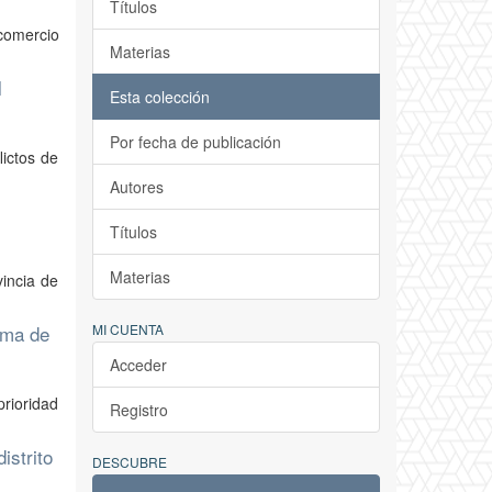
Títulos
 comercio
Materias
l
Esta colección
Por fecha de publicación
lictos de
Autores
Títulos
Materias
vincia de
oma de
MI CUENTA
Acceder
prioridad
Registro
istrito
DESCUBRE