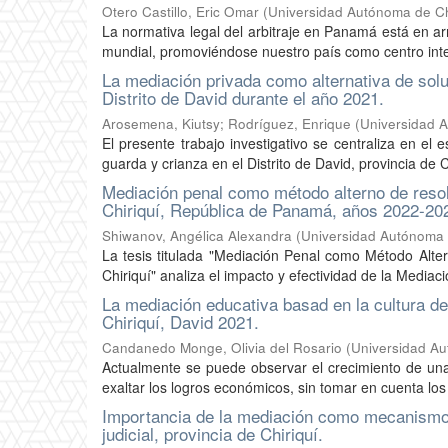
Otero Castillo, Eric Omar
(
Universidad Autónoma de Chi
La normativa legal del arbitraje en Panamá está en ar
mundial, promoviéndose nuestro país como centro inter
La mediación privada como alternativa de solu
Distrito de David durante el año 2021.
Arosemena, Kiutsy
;
Rodríguez, Enrique
(
Universidad A
El presente trabajo investigativo se centraliza en el 
guarda y crianza en el Distrito de David, provincia de Ch
Mediación penal como método alterno de resolu
Chiriquí, República de Panamá, años 2022-20
Shiwanov, Angélica Alexandra
(
Universidad Autónoma d
La tesis titulada "Mediación Penal como Método Alter
Chiriquí" analiza el impacto y efectividad de la Media
La mediación educativa basad en la cultura de
Chiriquí, David 2021.
Candanedo Monge, Olivia del Rosario
(
Universidad Au
Actualmente se puede observar el crecimiento de una
exaltar los logros económicos, sin tomar en cuenta lo
Importancia de la mediación como mecanismo de 
judicial, provincia de Chiriquí.