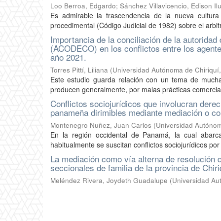
Loo Berroa, Edgardo
;
Sánchez Villavicencio, Edison I
Es admirable la trascendencia de la nueva cultur
procedimental (Código Judicial de 1982) sobre el arbi
Importancia de la conciliación de la autorida
(ACODECO) en los conflictos entre los agente
año 2021.
Torres Pittí, Liliana
(
Universidad Autónoma de Chiriquí
Este estudio guarda relación con un tema de mucha 
producen generalmente, por malas prácticas comercial
Conflictos sociojurídicos que involucran dere
panameña dirimibles mediante mediación o con
Montenegro Nuñez, Juan Carlos
(
Universidad Autónom
En la región occidental de Panamá, la cual abarc
habitualmente se suscitan conflictos sociojurídicos po
La mediación como vía alterna de resolución d
seccionales de familia de la provincia de Chiri
Meléndez Rivera, Joydeth Guadalupe
(
Universidad Au