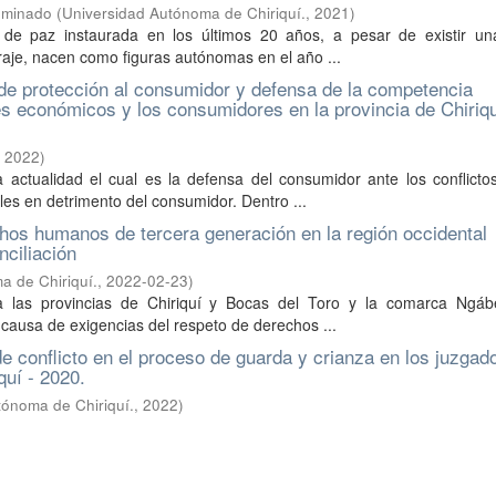
luminado
(
Universidad Autónoma de Chiriquí.
,
2021
)
a de paz instaurada en los últimos 20 años, a pesar de existir u
traje, nacen como figuras autónomas en el año ...
d de protección al consumidor y defensa de la competencia
s económicos y los consumidores en la provincia de Chiriqu
,
2022
)
actualidad el cual es la defensa del consumidor ante los conflicto
es en detrimento del consumidor. Dentro ...
chos humanos de tercera generación en la región occidental
ciliación
a de Chiriquí.
,
2022-02-23
)
a las provincias de Chiriquí y Bocas del Toro y la comarca Ngáb
r causa de exigencias del respeto de derechos ...
e conflicto en el proceso de guarda y crianza en los juzgad
quí - 2020.
tónoma de Chiriquí.
,
2022
)