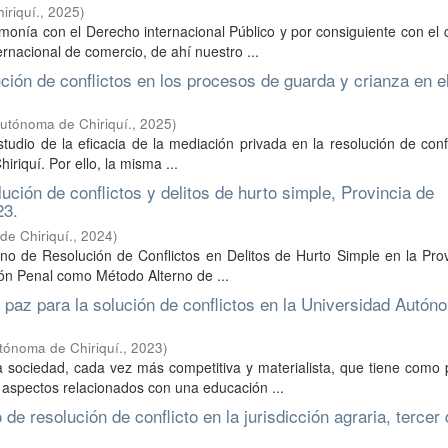
riquí.
,
2025
)
monía con el Derecho internacional Público y por consiguiente con el
nacional de comercio, de ahí nuestro ...
ción de conflictos en los procesos de guarda y crianza en e
utónoma de Chiriquí.
,
2025
)
estudio de la eficacia de la mediación privada en la resolución de conf
iriquí. Por ello, la misma ...
ción de conflictos y delitos de hurto simple, Provincia de
23.
e Chiriquí.
,
2024
)
no de Resolución de Conflictos en Delitos de Hurto Simple en la Pro
ción Penal como Método Alterno de ...
 paz para la solución de conflictos en la Universidad Autón
tónoma de Chiriquí.
,
2023
)
 sociedad, cada vez más competitiva y materialista, que tiene como 
s aspectos relacionados con una educación ...
resolución de conflicto en la jurisdicción agraria, tercer d