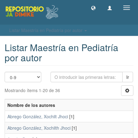
Camb
naveg
Listar Maestría en Pediatría por autor
Listar Maestría en Pediatría
por autor
Ir
Mostrando ítems 1-20 de 36
Nombre de los autores
Abrego González, Xochilt Jhoci
[1]
Abrego González, Xochilth Jhoci
[1]