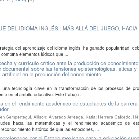
JE DEL IDIOMA INGLÉS.: MÁS ALLÁ DEL JUEGO, HACIA
trategia del aprendizaje del idioma inglés, ha ganado popularidad, de
a combina elementos lúdicos que ...
pecha y currículo crítico ante la producción de conocimiento
ión documental sobre las tensiones epistemológicas, éticas y
 artificial en la producción del conocimiento.
omo una tecnología clave en la transformación de los procesos de pr
te en el ámbito educativo. Este trabajo ...
ia en el rendimiento académico de estudiantes de la carrera
ador
en Sempertegui, Allison; Alvarado Arreaga, Katia; Herrera Caicedo, Hé
ctitudes hacia las matemáticas y el rendimiento académico de est
 reconocimiento histórico de que las emociones, ...
oporcionados por el Estado mexicano para la educación supe