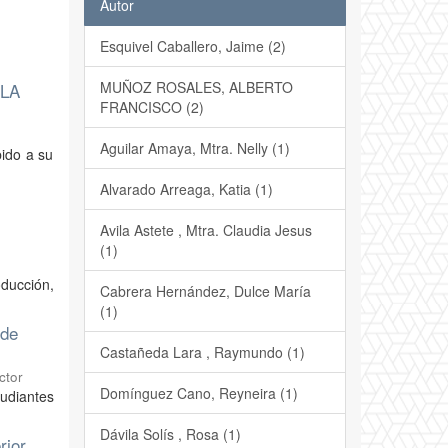
Autor
Esquivel Caballero, Jaime (2)
MUÑOZ ROSALES, ALBERTO
 LA
FRANCISCO (2)
Aguilar Amaya, Mtra. Nelly (1)
bido a su
Alvarado Arreaga, Katia (1)
Avila Astete , Mtra. Claudia Jesus
(1)
oducción,
Cabrera Hernández, Dulce María
(1)
 de
Castañeda Lara , Raymundo (1)
ctor
Domínguez Cano, Reyneira (1)
udiantes
Dávila Solís , Rosa (1)
rior