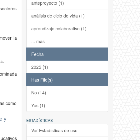
anteproyecto (1)
 sectores
análisis de ciclo de vida (1)
aprendizaje colaborativo (1)
mover la
... más
Fecha
a.
2025 (1)
enominada
Has File(s)
No (14)
icas como
Yes (1)
e y
ESTADÍSTICAS
Ver Estadísticas de uso
ucativos