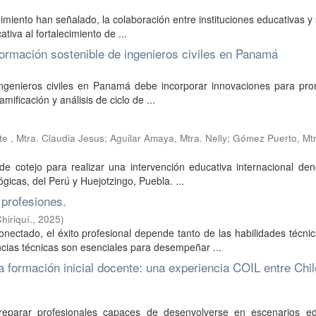
imiento han señalado, la colaboración entre instituciones educativas y
tiva al fortalecimiento de ...
 formación sostenible de ingenieros civiles en Panamá
 ingenieros civiles en Panamá debe incorporar innovaciones para pro
mificación y análisis de ciclo de ...
tra. Claudia Jesus; Aguilar Amaya, Mtra. Nelly; Gómez Puerto, Mtr
a de cotejo para realizar una intervención educativa internacional d
gicas, del Perú y Huejotzingo, Puebla. ...
 profesiones.
iriquí.
,
2025
)
nectado, el éxito profesional depende tanto de las habilidades técn
ncias técnicas son esenciales para desempeñar ...
la formación inicial docente: una experiencia COIL entre Chil
preparar profesionales capaces de desenvolverse en escenarios ed