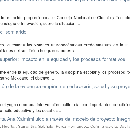
la información proporcionada el Consejo Nacional de Ciencia y Tecnol
nología e Innovación, sobre la situación ...
el semiárido
ico, cuestiona las visiones antropocéntricas predominantes en la in
dades del semiárido integran saberes y ...
superior: impacto en la equidad y los procesos formativos
ente entre la equidad de género, la disciplina escolar y los procesos f
ativo Mexicano, el objetivo ...
ión de la evidencia empírica en educación, salud y su proy
lda el yoga como una intervención multimodal con importantes beneficio
ámbito educativo y los desafíos ...
nta Ana Xalmimilulco a través del modelo de proyecto integr
a , Samantha Gabriela; Pérez Hernández, Corín Graciela; Dávila 