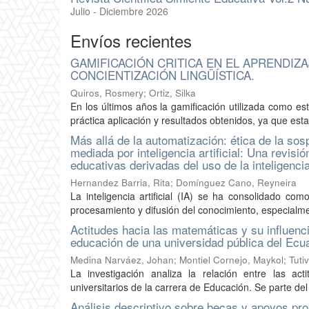
Julio - Diciembre 2026
Envíos recientes
GAMIFICACIÓN CRITICA EN EL APRENDIZA
CONCIENTIZACIÓN LINGÜÍSTICA.
Quiros, Rosmery; Ortiz, Silka
En los últimos años la gamificación utilizada como es
práctica aplicación y resultados obtenidos, ya que est
Más allá de la automatización: ética de la sos
mediada por inteligencia artificial: Una revis
educativas derivadas del uso de la inteligencia
Hernandez Barria, Rita; Domínguez Cano, Reyneira
La inteligencia artificial (IA) se ha consolidado c
procesamiento y difusión del conocimiento, especialmen
Actitudes hacia las matemáticas y su influenc
educación de una universidad pública del Ecu
Medina Narváez, Johan; Montiel Cornejo, Maykol; Tutiv
La investigación analiza la relación entre las a
universitarios de la carrera de Educación. Se parte del
Análisis descriptivo sobre becas y apoyos pr