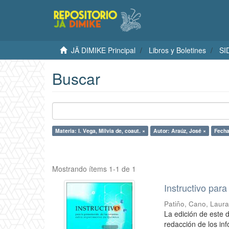
JÄ DIMIKE Principal
Libros y Boletines
SI
Buscar
Materia: I. Vega, Milvia de, coaut. ×
Autor: Araúz, José ×
Fecha
Mostrando ítems 1-1 de 1
Instructivo par
Patiño, Cano, Laura
La edición de este 
redacción de los in