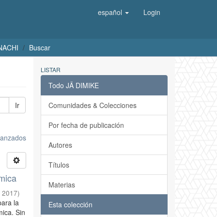
español
Login
UNACHI
Buscar
LISTAR
Todo JÄ DIMIKE
Ir
Comunidades & Colecciones
Por fecha de publicación
avanzados
Autores
Títulos
ímica
Materias
,
2017
)
para la
Esta colección
mica. Sin