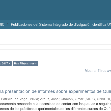
DIC
Publicaciones del Sistema Integrado de divulgación científica 
: 2017 ×
Has File(s): true ×
Mostrar filtros 
a la presentación de informes sobre experimentos de Qu
 Patricia
;
de Vega, Milvia
;
Araúz, José
;
Chacón, Omar
(
SIDIC, UNACHI
documento responde a la necesidad de contar con las pautas a seguir 
formes de las prácticas experimentales de los diferentes cursos de Quí