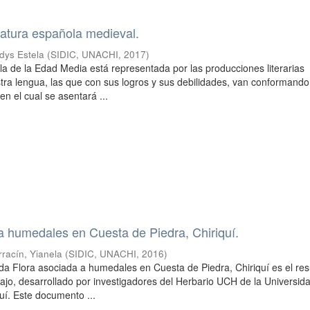
eratura española medieval.
dys Estela
(
SIDIC, UNACHI
,
2017
)
ola de la Edad Media está representada por las producciones literarias
tra lengua, las que con sus logros y sus debilidades, van conformando
n el cual se asentará ...
a humedales en Cuesta de Piedra, Chiriquí.
rracín, Yianela
(
SIDIC, UNACHI
,
2016
)
lada Flora asociada a humedales en Cuesta de Piedra, Chiriquí es el re
ajo, desarrollado por investigadores del Herbario UCH de la Universid
í. Este documento ...