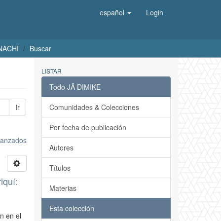
español
Login
UNACHI
Buscar
LISTAR
Todo JÄ DIMIKE
Ir
Comunidades & Colecciones
Por fecha de publicación
avanzados
Autores
Títulos
iquí:
Materias
Esta colección
n en el