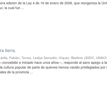
rimera edición de la Ley 4 de 16 de enero de 2006, que reorganiza la Un
, la cual fue ...
a tierra.
ubilla, Fabián
;
Torres, Leidys Samudio
;
Víquez, Bladimir
(
SIDIC, UNACH
o —concebido e iniciado hace unos años—, responde al sano apego a l
la cultura popular de parte de quienes hemos nacido privilegiados por 
es de la provincia ...