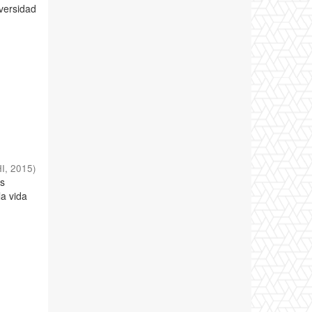
iversidad
I
,
2015
)
as
la vida