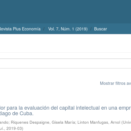
evista Plus Economía
Vol. 7, Núm. 1 (2019)
Buscar
Mostrar filtros 
or para la evaluación del capital intelectual en una emp
ntiago de Cuba.
lando
;
Riquenes Despaigne, Gisela María
;
Linton Manfugas, Arnol
(
Univ
uí.
,
2019-03
)