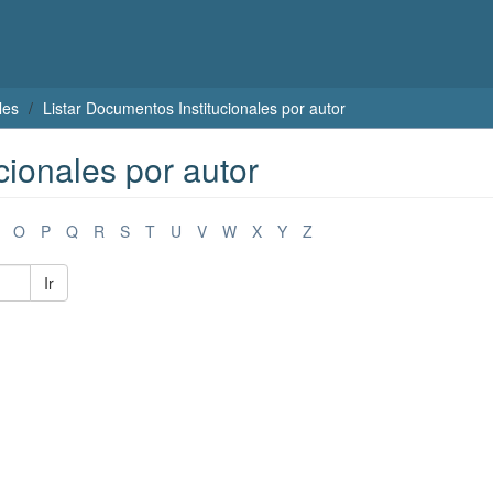
les
Listar Documentos Institucionales por autor
cionales por autor
O
P
Q
R
S
T
U
V
W
X
Y
Z
Ir