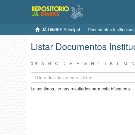
JÄ DIMIKE Principal
Documentos Instituciona
Listar Documentos Institu
0-9
A
B
C
D
E
F
G
H
I
J
K
L
M
N
Lo sentimos, no hay resultados para esta búsqueda.