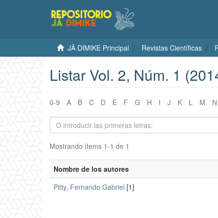
JÄ DIMIKE Principal
Revistas Científicas
R
Listar Vol. 2, Núm. 1 (201
0-9
A
B
C
D
E
F
G
H
I
J
K
L
M
N
Mostrando ítems 1-1 de 1
Nombre de los autores
Pitty, Fernando Gabriel
[1]