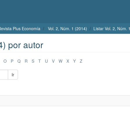
evista Plus Economía
Vol. 2, Núm. 1 (2014)
Listar Vol. 2, Núm. 
4) por autor
O
P
Q
R
S
T
U
V
W
X
Y
Z
Ir