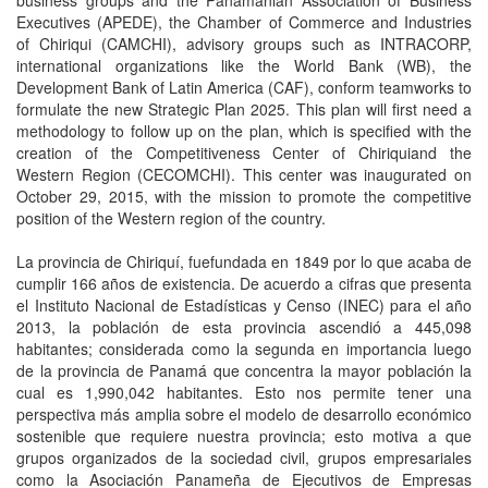
business groups and the Panamanian Association of Business
Executives (APEDE), the Chamber of Commerce and Industries
of Chiriqui (CAMCHI), advisory groups such as INTRACORP,
international organizations like the World Bank (WB), the
Development Bank of Latin America (CAF), conform teamworks to
formulate the new Strategic Plan 2025. This plan will first need a
methodology to follow up on the plan, which is specified with the
creation of the Competitiveness Center of Chiriquiand the
Western Region (CECOMCHI). This center was inaugurated on
October 29, 2015, with the mission to promote the competitive
position of the Western region of the country.
La provincia de Chiriquí, fuefundada en 1849 por lo que acaba de
cumplir 166 años de existencia. De acuerdo a cifras que presenta
el Instituto Nacional de Estadísticas y Censo (INEC) para el año
2013, la población de esta provincia ascendió a 445,098
habitantes; considerada como la segunda en importancia luego
de la provincia de Panamá que concentra la mayor población la
cual es 1,990,042 habitantes. Esto nos permite tener una
perspectiva más amplia sobre el modelo de desarrollo económico
sostenible que requiere nuestra provincia; esto motiva a que
grupos organizados de la sociedad civil, grupos empresariales
como la Asociación Panameña de Ejecutivos de Empresas