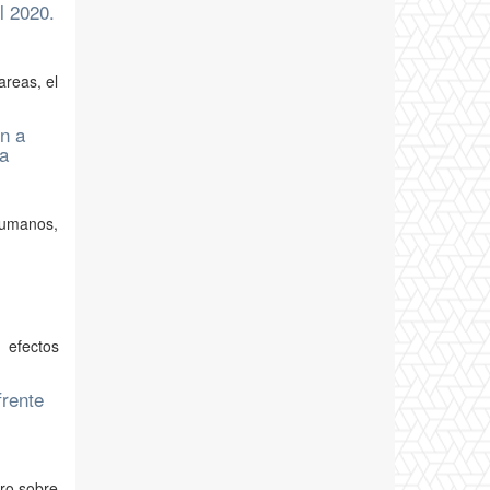
l 2020.
areas, el
n a
ta
 humanos,
 efectos
frente
tro sobre