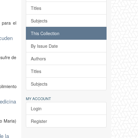
Titles
Subjects
 para el
This Collection
acuden
By Issue Date
 sufre de
Authors
Titles
Subjects
plimiento
MY ACCOUNT
edicina
Login
lo Maria)
Register
e la