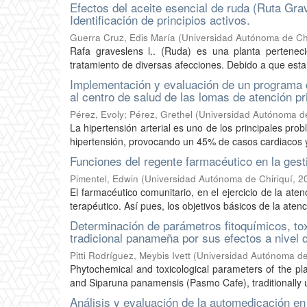
Efectos del aceite esencial de ruda (Ruta Gr
Identificación de principios activos.
Guerra Cruz, Edis María
(
Universidad Autónoma de Chi
Rafa graveslens l.. (Ruda) es una planta perteneci
tratamiento de diversas afecciones. Debido a que est
Implementación y evaluación de un programa 
al centro de salud de las lomas de atención pr
Pérez, Evoly
;
Pérez, Grethel
(
Universidad Autónoma de
La hipertensión arterial es uno de los principales p
hipertensión, provocando un 45% de casos cardiacos y
Funciones del regente farmacéutico en la gest
Pimentel, Edwin
(
Universidad Autónoma de Chiriquí
,
2
El farmacéutico comunitario, en el ejercicio de la a
terapéutico. Así pues, los objetivos básicos de la atenc
Determinación de parámetros fitoquímicos, to
tradicional panameña por sus efectos a nivel 
Pitti Rodríguez, Meybis Ivett
(
Universidad Autónoma de
Phytochemical and toxicological parameters of the pl
and Siparuna panamensis (Pasmo Cafe), traditionally u
Análisis y evaluación de la automedicación en 