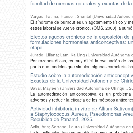
facultad de ciencias naturales y exactas de l
Vargas, Fatima
;
Hansell, Shantal
(
Universidad Autónom
El síndrome de burnout es un agotamiento físico y men
estrés laboral se vuelve crónico. (OMS, 2000) la sumó c
Efectos agudos crónicos de la exposición del
formulaciones hormonales anticonceptivas: un
etapa.
Jurado, Liliana
;
Lam, Ka Ling
(
Universidad Autónoma d
Por razones éticas, es muy difícil la evaluación de 
por lo que modelos que simulen algunas característica
Estudio sobre la automedicación anticonceptiv
Exactas de la Universidad Autónoma de Chiri
Saval, Mayleen
(
Universidad Autónoma de Chiriquí.
,
2
La automedicación anticonceptiva es un problema 
adversos y reducir la eficacia de los métodos anticonce
Actividad inhibitoria in vitro de Allium Sativum
a Staphylococcus Aureus, Pseudomonas Areugin
República de Panamá, 2025.
Avila, Ana
;
Serrano, Laura
(
Universidad Autónoma de C
La investigación tuvo como objetivo evaluar el efecto a