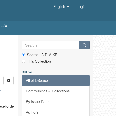
English
Login
macia
Search JÄ DIMIKE
This Collection
BROWSE
All of DSpace
o
Communities & Collections
By Issue Date
acelio de
Authors