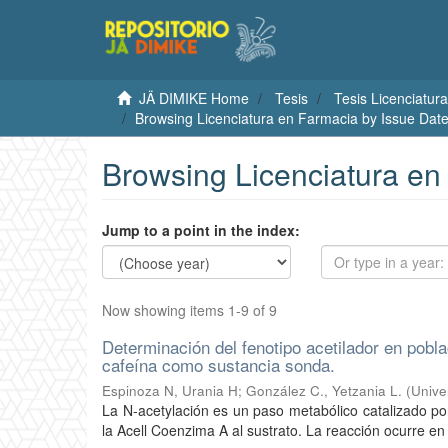
JÄ DIMIKE Home
Tesis
Tesis Licenciatura
Browsing Licenciatura en Farmacia by Issue Dat
Browsing Licenciatura en
Jump to a point in the index:
Now showing items 1-9 of 9
Determinación del fenotipo acetilador en pobl
cafeína como sustancia sonda.
Espinoza N, Urania H
;
González C., Yetzania L.
(
Unive
La N-acetylación es un paso metabólico catalizado por
la Acell Coenzima A al sustrato. La reacción ocurre en