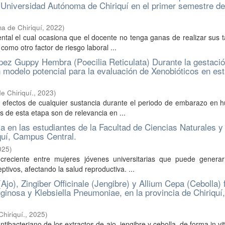
a Universidad Autónoma de Chiriquí en el primer semestre de
a de Chiriquí
,
2022
)
tal el cual ocasiona que el docente no tenga ganas de realizar sus t
omo otro factor de riesgo laboral ...
 pez Guppy Hembra (Poecilia Reticulata) Durante la gestació
 modelo potencial para la evaluación de Xenobióticos en es
e Chiriquí.
,
2023
)
los efectos de cualquier sustancia durante el periodo de embarazo en
s de esta etapa son de relevancia en ...
a en las estudiantes de la Facultad de Ciencias Naturales y
quí, Campus Central.
025
)
creciente entre mujeres jóvenes universitarias que puede generar
ptivos, afectando la salud reproductiva. ...
(Ajo), Zingiber Officinale (Jengibre) y Allium Cepa (Cebolla) 
osa y Klebsiella Pneumoniae, en la provincia de Chiriquí,
hiriquí.
,
2025
)
ntibacteriano de los extractos de ajo, jengibre y cebolla, de forma in vi