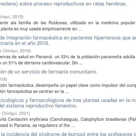
aveolens) sobre proceso reproductivos en ratas hembras.
riquí
,
2015
)
ente ala familia de las Rutáceas, utilizada en la medicina popular
a planta es muy usada empíricamente en ...
de integración farmacéutica en pacientes hipertensos que 
imaria en el año 2016.
 Chiriquí
,
2016
)
roblemas de salud en Panamá. un 33% de la población panameña adulta
 un 51% de derrame cardiovascular. Sin ...
ión de un servicio de farmacia comunitario.
018
)
tención farmacéutica, desempeña un papel clave como impulsor del cum
ión farmacéutica se centran en la ...
xicológicos y farmacológicos de tres plantas usadas en la m
del sistema reproductivo femenino.
 Chiriquí
,
2021
)
ants Centaurim erythraea (Canchalagua), Calophyllum brasiliense (Pa
sed in Panama, as regulators of the ...
la incidencia del sindrome de burnout entre los profesores d