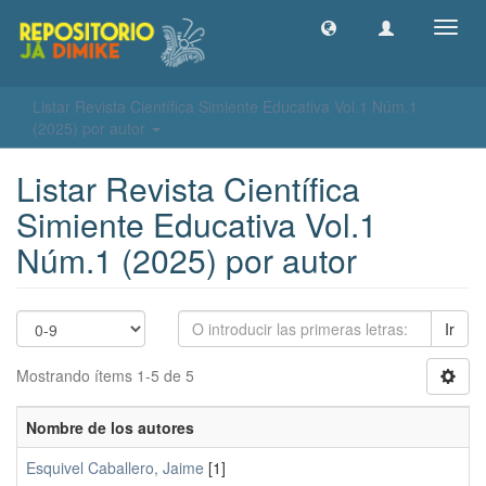
Camb
naveg
Listar Revista Científica Simiente Educativa Vol.1 Núm.1
(2025) por autor
Listar Revista Científica
Simiente Educativa Vol.1
Núm.1 (2025) por autor
Ir
Mostrando ítems 1-5 de 5
Nombre de los autores
Esquivel Caballero, Jaime
[1]