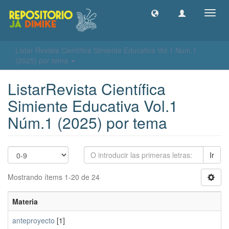
Camb
naveg
Listar Revista Científica Simiente Educativa Vol.1 Núm.1
(2025) por tema
ListarRevista Científica
Simiente Educativa Vol.1
Núm.1 (2025) por tema
Ir
Mostrando ítems 1-20 de 24
Materia
anteproyecto
[1]